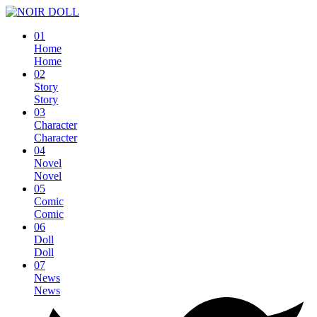
01
Home
Home
02
Story
Story
03
Character
Character
04
Novel
Novel
05
Comic
Comic
06
Doll
Doll
07
News
News