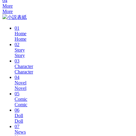
04
More
More
01
Home
Home
02
Story
Story
03
Character
Character
04
Novel
Novel
05
Comic
Comic
06
Doll
Doll
07
News