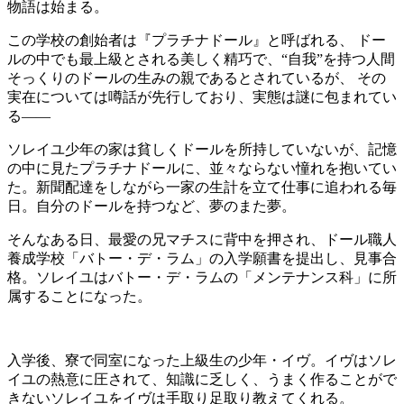
物語は始まる。
この学校の創始者は
『プラチナドール』
と呼ばれる、 ドー
ルの中でも最上級とされる美しく精巧で、
“自我”
を持つ人間
そっくりのドールの生みの親であるとされているが、 その
実在については噂話が先行しており、実態は謎に包まれてい
る――
ソレイユ少年の家は貧しくドールを所持していないが、記憶
の中に見たプラチナドールに、並々ならない憧れを抱いてい
た。新聞配達をしながら一家の生計を立て仕事に追われる毎
日。自分のドールを持つなど、夢のまた夢。
そんなある日、最愛の兄マチスに背中を押され、ドール職人
養成学校「バトー・デ・ラム」の入学願書を提出し、見事合
格。ソレイユはバトー・デ・ラムの「メンテナンス科」に所
属することになった。
入学後、寮で同室になった上級生の
少年・イヴ
。イヴはソレ
イユの熱意に圧されて、知識に乏しく、うまく作ることがで
きないソレイユをイヴは手取り足取り教えてくれる。